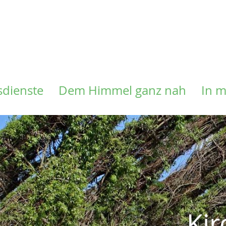
Direkt
zum
Inhalt
sdienste
Dem Himmel ganz nah
In 
Ki