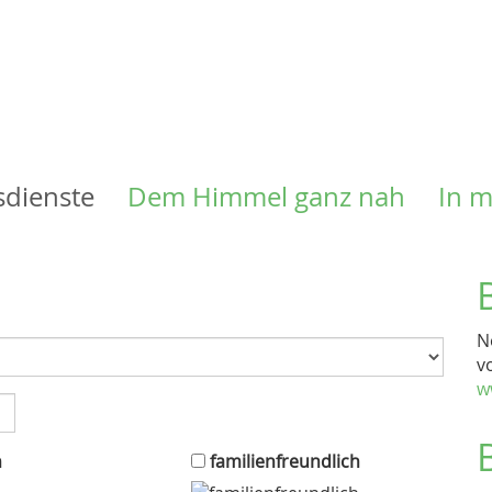
Direkt
zum
Inhalt
sdienste
Dem Himmel ganz nah
In 
N
v
w
n
familienfreundlich