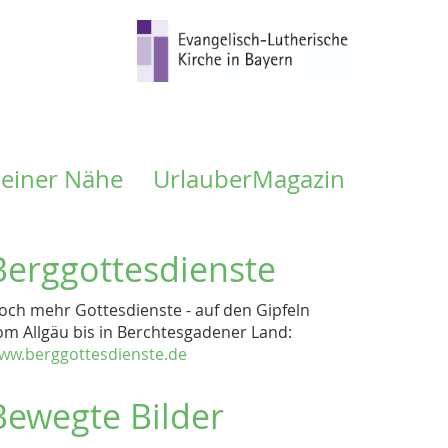
meiner Nähe
UrlauberMagazin
Berggottesdienste
och mehr Gottesdienste - auf den Gipfeln
om Allgäu bis in Berchtesgadener Land:
ww.berggottesdienste.de
Bewegte Bilder