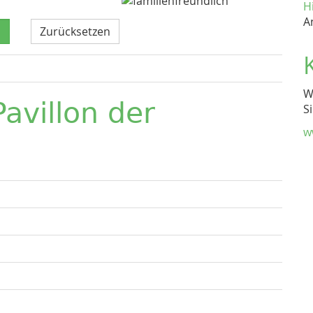
H
A
Zurücksetzen
W
avillon der
S
w