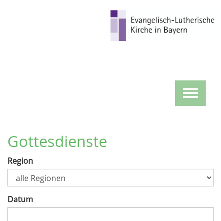
Direkt
zum
Inhalt
Toggle
navigat
Gottesdienste
Region
Datum