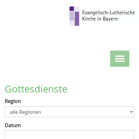
Direkt
zum
Inhalt
Toggle
navigat
Gottesdienste
Region
Datum