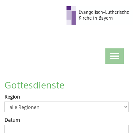
Direkt
zum
Inhalt
Toggle
navigat
Gottesdienste
Region
Datum