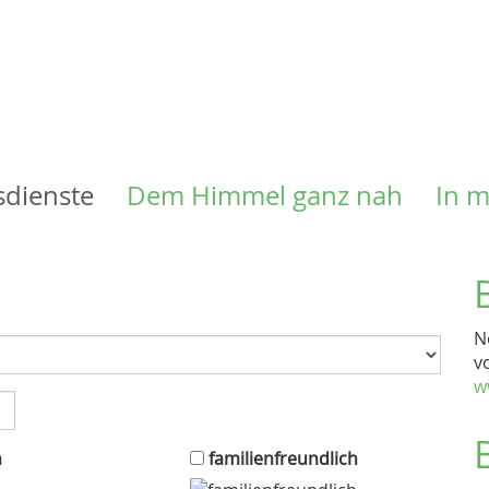
Direkt
zum
Inhalt
sdienste
Dem Himmel ganz nah
In 
N
v
w
n
familienfreundlich