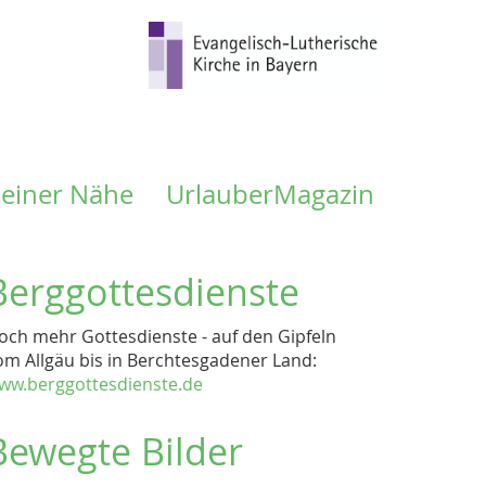
meiner Nähe
UrlauberMagazin
Berggottesdienste
och mehr Gottesdienste - auf den Gipfeln
om Allgäu bis in Berchtesgadener Land:
ww.berggottesdienste.de
Bewegte Bilder