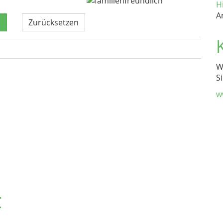
H
A
Zurücksetzen
W
S
w
t