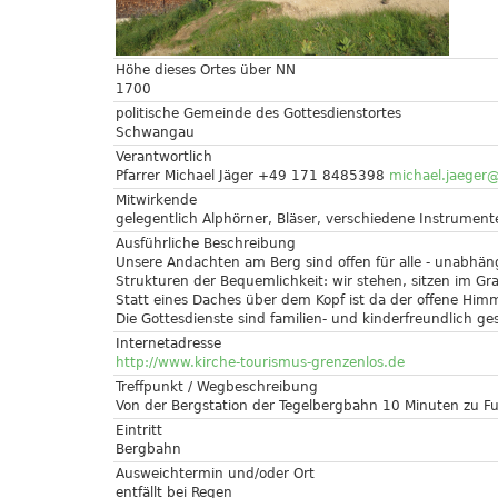
Höhe dieses Ortes über NN
1700
politische Gemeinde des Gottesdienstortes
Schwangau
Verantwortlich
Pfarrer Michael Jäger +49 171 8485398
michael.jaeger
Mitwirkende
gelegentlich Alphörner, Bläser, verschiedene Instrument
Ausführliche Beschreibung
Unsere Andachten am Berg sind offen für alle - unabhäng
Strukturen der Bequemlichkeit: wir stehen, sitzen im G
Statt eines Daches über dem Kopf ist da der offene Himm
Die Gottesdienste sind familien- und kinderfreundlich ges
Internetadresse
http://www.kirche-tourismus-grenzenlos.de
Treffpunkt / Wegbeschreibung
Von der Bergstation der Tegelbergbahn 10 Minuten zu F
Eintritt
Bergbahn
Ausweichtermin und/oder Ort
entfällt bei Regen