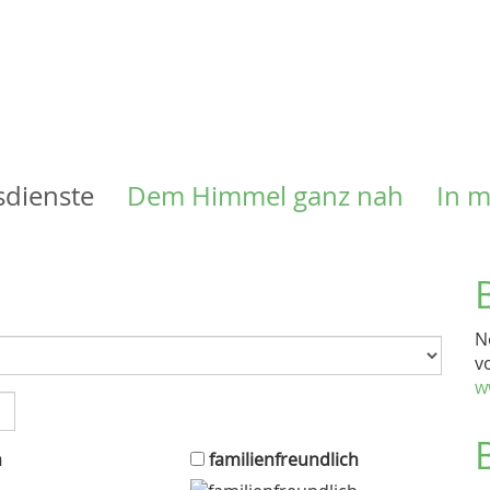
Direkt
zum
Inhalt
sdienste
Dem Himmel ganz nah
In 
N
v
w
n
familienfreundlich