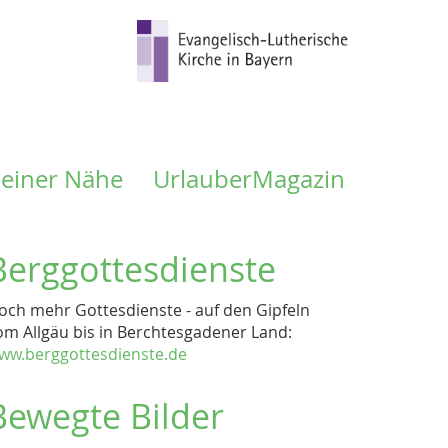
meiner Nähe
UrlauberMagazin
Berggottesdienste
och mehr Gottesdienste - auf den Gipfeln
om Allgäu bis in Berchtesgadener Land:
ww.berggottesdienste.de
Bewegte Bilder