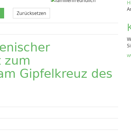
H
A
Zurücksetzen
W
enischer
S
w
t zum
m Gipfelkreuz des