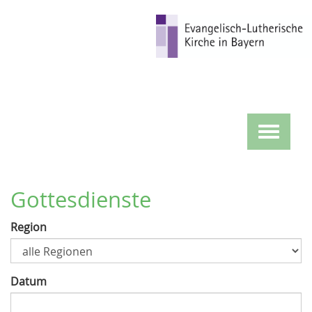
Direkt
zum
Inhalt
Toggle
navigat
Gottesdienste
Region
Datum