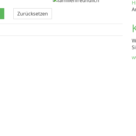
H
A
Zurücksetzen
W
S
w