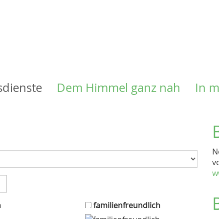
Direkt
zum
Inhalt
sdienste
Dem Himmel ganz nah
In 
N
v
w
n
familienfreundlich