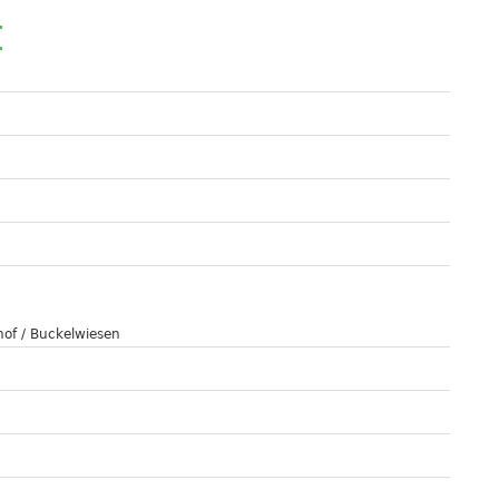
t
hof / Buckelwiesen