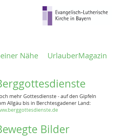
meiner Nähe
UrlauberMagazin
Berggottesdienste
och mehr Gottesdienste - auf den Gipfeln
om Allgäu bis in Berchtesgadener Land:
ww.berggottesdienste.de
Bewegte Bilder